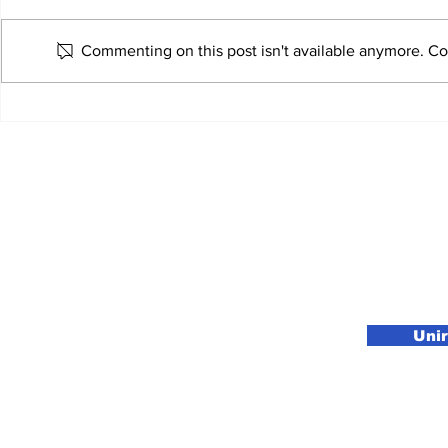
Commenting on this post isn't available anymore. Con
Venezuela’s Nobel
Winner Says She Will
Appear in Oslo After
Missing Ceremony
Subscribe to our newsletter
Uni