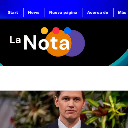
Start
News
Nueva página
Acerca de
Más