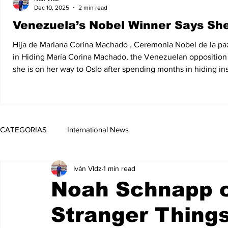
Dec 10, 2025
2 min read
Venezuela’s Nobel Winner Says She
Hija de Mariana Corina Machado , Ceremonia Nobel de la pa
in Hiding María Corina Machado, the Venezuelan opposition 
she is on her way to Oslo after spending months in hiding i
. In a phone call with Jorgen Watne Frydnes, the chair of t
CATEGORIAS
International News
Iván Vldz
1 min read
Noah Schnapp c
Stranger Things