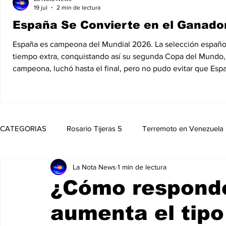
19 jul
2 min de lectura
España Se Convierte en el Ganador
España es campeona del Mundial 2026. La selección española d
tiempo extra, conquistando así su segunda Copa del Mundo, 1
campeona, luchó hasta el final, pero no pudo evitar que Esp
CATEGORIAS
Rosario Tijeras 5
Terremoto en Venezuela
La Nota News
1 min de lectura
Trump Regresa a La Casa Blanca
Opinión
Política
¿Cómo responde
aumenta el tipo
Noticias
Entretenimiento
MedioAmbiente
Nico