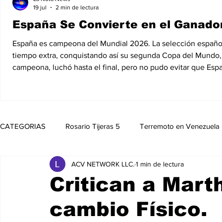
19 jul
2 min de lectura
España Se Convierte en el Ganador
España es campeona del Mundial 2026. La selección española d
tiempo extra, conquistando así su segunda Copa del Mundo, 1
campeona, luchó hasta el final, pero no pudo evitar que Esp
CATEGORIAS
Rosario Tijeras 5
Terremoto en Venezuela
ACV NETWORK LLC.
1 min de lectura
Trump Regresa a La Casa Blanca
Opinión
Política
Critican a Mart
cambio Físico.
Noticias
Entretenimiento
MedioAmbiente
Nico