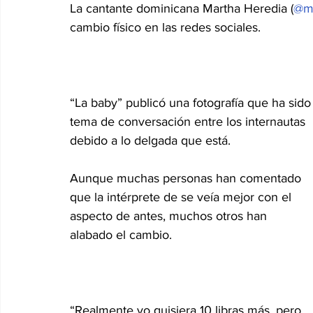
La cantante dominicana Martha Heredia (
@ma
cambio físico en las redes sociales.
Internacionales
Super Bowl 2026
Copa Mundial de
“La baby” publicó una fotografía que ha sido
tema de conversación entre los internautas 
debido a lo delgada que está.
Aunque muchas personas han comentado 
que la intérprete de se veía mejor con el 
aspecto de antes, muchos otros han 
alabado el cambio.
“Realmente yo quisiera 10 libras más, pero 