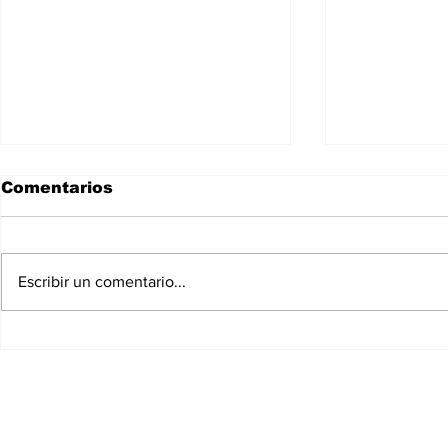
Comentarios
Escribir un comentario...
España Se Convierte en
Reportan 
el Ganador de la Copa
detención
Mundial de Futbol 2026
carpinter
Uzacanga
Venezuela