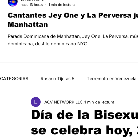
hace 13 horas
1 min de lectura
Cantantes Jey One y La Perversa j
Manhattan
Parada Dominicana de Manhattan, Jey One, La Perversa, mú
dominicana, desfile dominicano NYC
CATEGORIAS
Rosario Tijeras 5
Terremoto en Venezuela
ACV NETWORK LLC.
1 min de lectura
Trump Regresa a La Casa Blanca
Opinión
Política
Día de la Bisex
se celebra hoy,
Noticias
Entretenimiento
MedioAmbiente
Nico