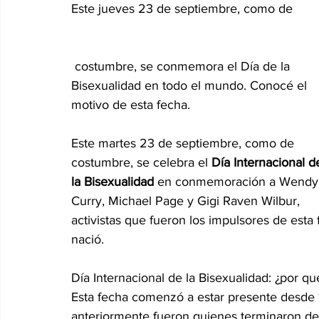
Este jueves 23 de septiembre, como de
Internacionales
Super Bowl 2026
Copa Mundial de
 costumbre, se conmemora el Día de la 
Bisexualidad en todo el mundo. Conocé el 
Cine y Plataformas Digitales
Dra. Acosta Then
motivo de esta fecha.
Este martes 23 de septiembre, como de 
costumbre, se celebra el 
Día Internacional d
la Bisexualidad
 en conmemoración a Wendy
Curry, Michael Page y Gigi Raven Wilbur, 
activistas que fueron los impulsores de esta
nació.
Día Internacional de la Bisexualidad: ¿por q
Esta fecha comenzó a estar presente desde
anteriormente fueron quienes terminaron de 