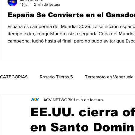
19 jul
2 min de lectura
España Se Convierte en el Ganador
España es campeona del Mundial 2026. La selección española d
tiempo extra, conquistando así su segunda Copa del Mundo, 1
campeona, luchó hasta el final, pero no pudo evitar que Esp
CATEGORIAS
Rosario Tijeras 5
Terremoto en Venezuela
ACV NETWORK
1 min de lectura
Trump Regresa a La Casa Blanca
Opinión
Política
EE.UU. cierra o
en Santo Domin
Noticias
Entretenimiento
MedioAmbiente
Nico