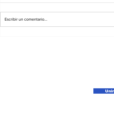
Escribir un comentario...
Reportan la presunta
590 muert
detención del
cuatro es
carpintero Guillermo
3.000 heri
Uzacanga en
terremoto
Venezuela.
Suscríbete a nuestro newsletter
Uni