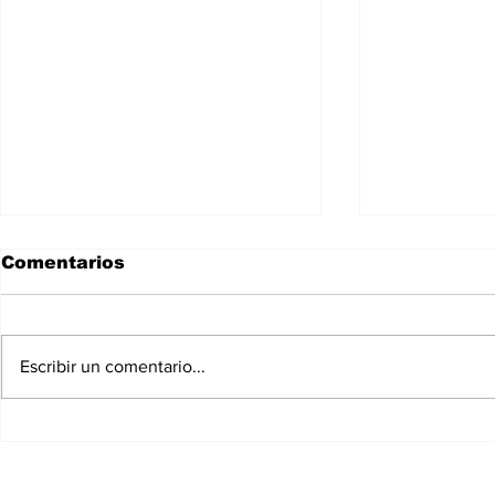
Comentarios
Escribir un comentario...
“Ganó San
Explosión
Juan”:Presidente
Sabana Ig
Abinader anuncia no
cuatro vi