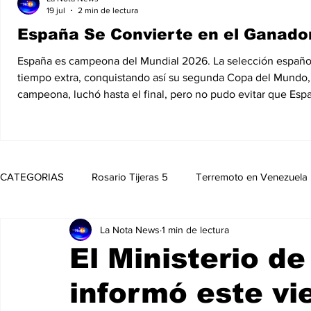
19 jul
2 min de lectura
España Se Convierte en el Ganador
España es campeona del Mundial 2026. La selección española d
tiempo extra, conquistando así su segunda Copa del Mundo, 1
campeona, luchó hasta el final, pero no pudo evitar que Esp
CATEGORIAS
Rosario Tijeras 5
Terremoto en Venezuela
La Nota News
1 min de lectura
Trump Regresa a La Casa Blanca
Opinión
Política
El Ministerio d
informó este vi
Noticias
Entretenimiento
MedioAmbiente
Nico