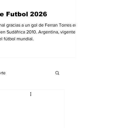
12 jul
1 min de lect
e Futbol 2026
Reportan la 
Venezuela.
al gracias a un gol de Ferran Torres en el
 en Sudáfrica 2010. Argentina, vigente
El carpintero venezola
l fútbol mundial.
presunta venta de urna
momento, las autoridad
destino de las ayudas 
rte
eynnis palacio
Economía