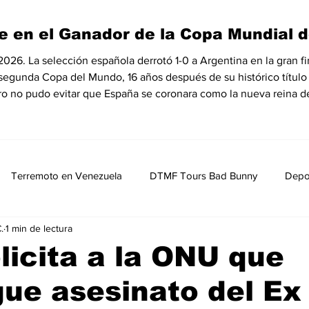
e en el Ganador de la Copa Mundial d
6. La selección española derrotó 1-0 a Argentina en la gran fin
 segunda Copa del Mundo, 16 años después de su histórico título
ro no pudo evitar que España se coronara como la nueva reina de
Terremoto en Venezuela
DTMF Tours Bad Bunny
Depo
.
1 min de lectura
Opinión
Política
Nacionales
Entretenimiento, Sh
olicita a la ONU que
gue asesinato del Ex
MedioAmbiente
Nicolas Maduro Detenido
Historia