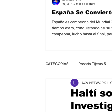
19 jul
2 min de lectura
España Se Conviert
España es campeona del Mundial 202
tiempo extra, conquistando así su
campeona, luchó hasta el final, pe
CATEGORIAS
Rosario Tijeras 5
ACV NETWORK LLC
Trump Regresa a La Casa Blanca
Haití s
Investi
Noticias
Entretenimiento