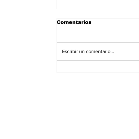
Comentarios
Escribir un comentario...
España Se Convierte en
el Ganador de la Copa
Mundial de Futbol 2026
Suscríbete a nuest