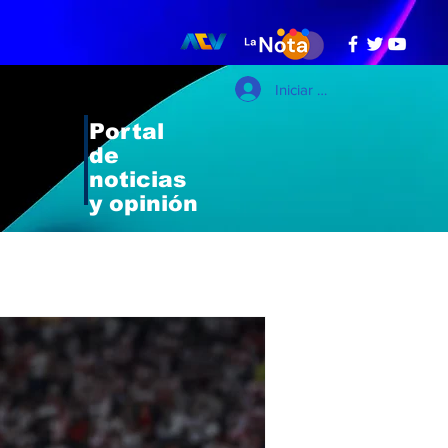
Iniciar sesión
Portal
de
noticias
y opinión