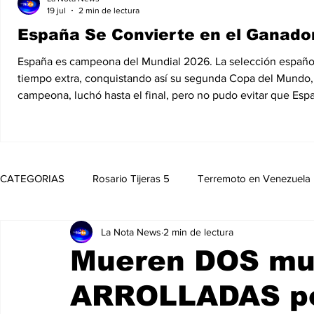
19 jul
2 min de lectura
España Se Convierte en el Ganador
España es campeona del Mundial 2026. La selección española d
tiempo extra, conquistando así su segunda Copa del Mundo, 1
campeona, luchó hasta el final, pero no pudo evitar que Esp
CATEGORIAS
Rosario Tijeras 5
Terremoto en Venezuela
La Nota News
2 min de lectura
Trump Regresa a La Casa Blanca
Opinión
Política
Mueren DOS mu
ARROLLADAS po
Noticias
Entretenimiento
MedioAmbiente
Nico