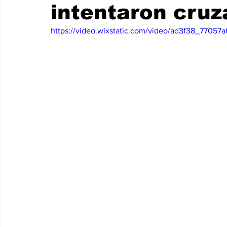
intentaron cruza
Internacionales
Super Bowl 2026
Copa Mundial de
https://video.wixstatic.com/video/ad3f38_770