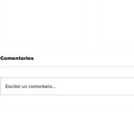
Comentarios
Escribir un comentario...
Dra. Acos
Cantantes Jey One y La
Perversa juntos en la
44.ª de la Parada
Dominicana de
Manhattan