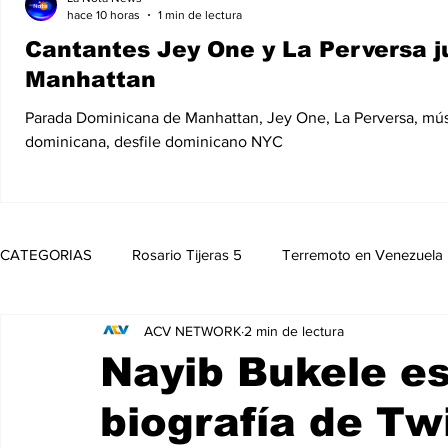
hace 10 horas
1 min de lectura
Cantantes Jey One y La Perversa j
Manhattan
Parada Dominicana de Manhattan, Jey One, La Perversa, mú
dominicana, desfile dominicano NYC
CATEGORIAS
Rosario Tijeras 5
Terremoto en Venezuela
ACV NETWORK
2 min de lectura
Trump Regresa a La Casa Blanca
Opinión
Política
Nayib Bukele es
biografía de Tw
Noticias
Entretenimiento
MedioAmbiente
Nico