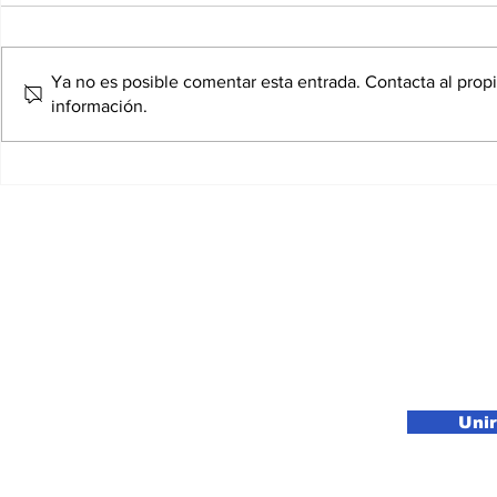
Ya no es posible comentar esta entrada. Contacta al propi
información.
Netflix sacude
A qué hor
Hollywood y compra las
quinta te
divisiciones de cine y
‘Stranger 
streaming de Warner
volumen 
Bros por US$72,000
millones
Suscríbete a nuestro newsletter
Uni