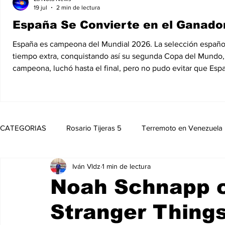
19 jul
2 min de lectura
España Se Convierte en el Ganador
España es campeona del Mundial 2026. La selección española d
tiempo extra, conquistando así su segunda Copa del Mundo, 1
campeona, luchó hasta el final, pero no pudo evitar que Esp
CATEGORIAS
Rosario Tijeras 5
Terremoto en Venezuela
Iván Vldz
1 min de lectura
Trump Regresa a La Casa Blanca
Opinión
Política
Noah Schnapp c
Stranger Things
Noticias
Entretenimiento
MedioAmbiente
Nico