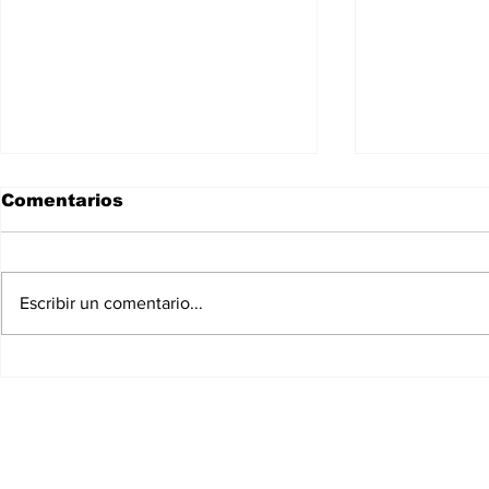
Comentarios
Escribir un comentario...
España Se Convierte en
Reportan 
el Ganador de la Copa
detención
Mundial de Futbol 2026
carpinter
Uzacanga
Venezuela