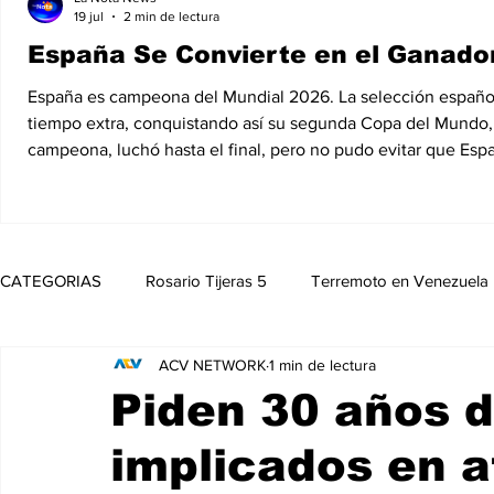
19 jul
2 min de lectura
España Se Convierte en el Ganador
España es campeona del Mundial 2026. La selección española d
tiempo extra, conquistando así su segunda Copa del Mundo, 1
campeona, luchó hasta el final, pero no pudo evitar que Esp
CATEGORIAS
Rosario Tijeras 5
Terremoto en Venezuela
ACV NETWORK
1 min de lectura
Trump Regresa a La Casa Blanca
Opinión
Política
Piden 30 años d
implicados en 
Noticias
Entretenimiento
MedioAmbiente
Nico