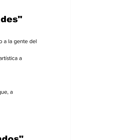
ades"
 a la gente del 
tística a 
ue, a 
ndos"