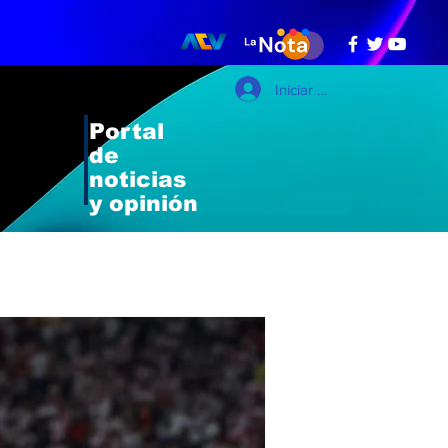
Iniciar sesión
Portal
de
noticias
y opinión