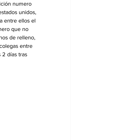
ición numero 
estados unidos, 
Digitales
entre ellos el 
énero que no 
os de relleno, 
colegas entre 
2 días tras 