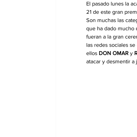
El pasado lunes la a
21 de este gran prem
Internacionales
Super Bowl 
Son muchas las categ
que ha dado mucho d
fueran a la gran cer
las redes sociales se
ellos 
DON OMAR
 y 
atacar y desmentir a 