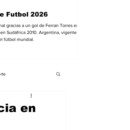
12 jul
1 min de lect
e Futbol 2026
Reportan la 
Venezuela.
al gracias a un gol de Ferran Torres en el
 en Sudáfrica 2010. Argentina, vigente
El carpintero venezola
l fútbol mundial.
presunta venta de urna
momento, las autoridad
destino de las ayudas 
rte
eynnis palacio
cia en
Economía