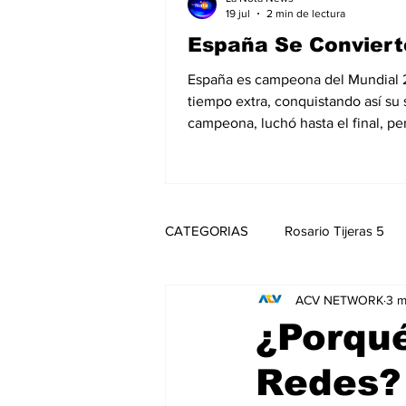
19 jul
2 min de lectura
España Se Conviert
España es campeona del Mundial 202
tiempo extra, conquistando así su
campeona, luchó hasta el final, pe
CATEGORIAS
Rosario Tijeras 5
ACV NETWORK
3 m
Trump Regresa a La Casa Blanca
¿Porqué
Redes?
Noticias
Entretenimiento