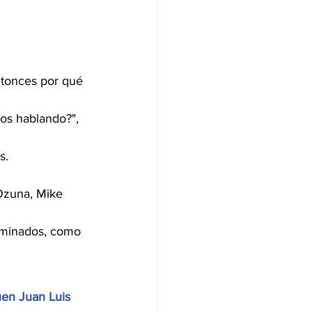
ntonces por qué 
os hablando?", 
s.
Ozuna, Mike 
nominados, como 
uen Juan Luis 