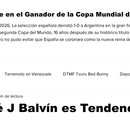
e en el Ganador de la Copa Mundial d
6. La selección española derrotó 1-0 a Argentina en la gran fin
 segunda Copa del Mundo, 16 años después de su histórico título
ro no pudo evitar que España se coronara como la nueva reina de
Terremoto en Venezuela
DTMF Tours Bad Bunny
Depo
in de lectura
Opinión
Política
Nacionales
Entretenimiento, Sh
 J Balvín es Tenden
MedioAmbiente
Nicolas Maduro Detenido
Historia