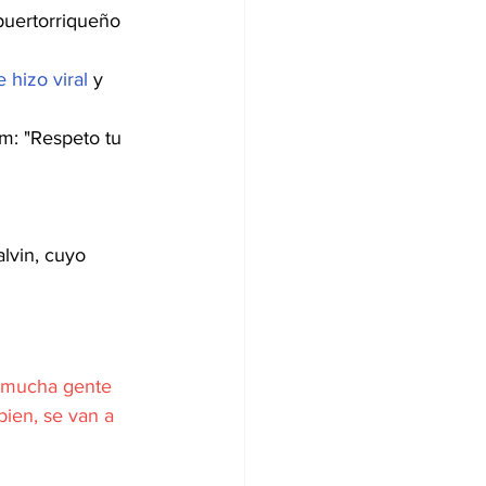
puertorriqueño 
hizo viral 
y 
m: "Respeto tu 
lvin, cuyo 
a mucha gente 
ien, se van a 