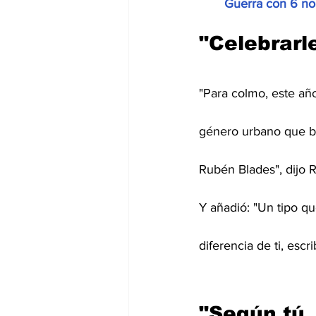
Guerra con 6 no
"Celebrarl
"Para colmo, este año
género urbano que boi
Rubén Blades", dijo 
Y añadió: "Un tipo qu
diferencia de ti, escr
"Según tú,