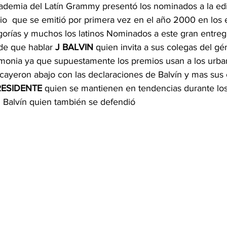
cademia del Latín Grammy presentó los nominados a la ed
io  que se emitió por primera vez en el año 2000 en los 
2026
Copa Mundial de Fútbol de 2026
Cine y Plataformas 
orías y muchos los latinos Nominados a este gran entrega 
e que hablar 
J BALVIN 
quien invita a sus colegas del g
emonia ya que supuestamente los premios usan a los urban
 cayeron abajo con las declaraciones de Balvín y mas sus 
RESIDENTE 
quien se mantienen en tendencias durante los 
j Balvín quien también se defendió 