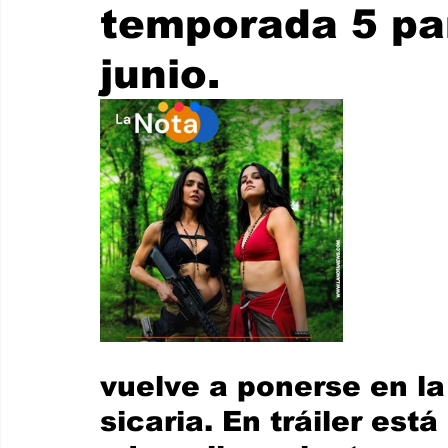
temporada 5 pa
Internacionales
Super Bowl 2026
Copa Mundial de
junio.
Cine y Plataformas Digitales
Dra. Acosta Then
vuelve a ponerse en la
sicaria. En 
tráiler está