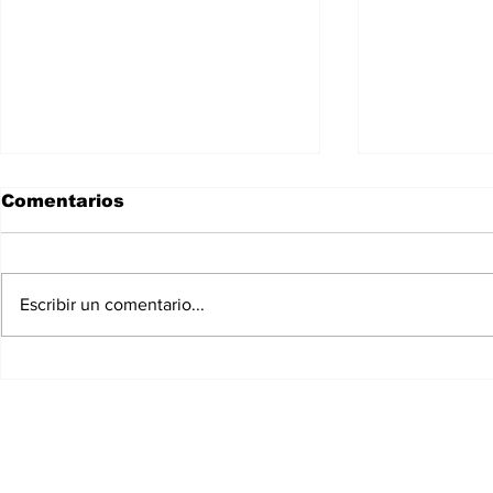
Comentarios
Escribir un comentario...
Dra. Acos
Cantantes Jey One y La
Perversa juntos en la
44.ª de la Parada
Dominicana de
Manhattan