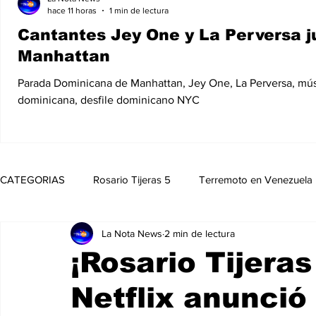
hace 11 horas
1 min de lectura
Cantantes Jey One y La Perversa j
Manhattan
Parada Dominicana de Manhattan, Jey One, La Perversa, mú
dominicana, desfile dominicano NYC
CATEGORIAS
Rosario Tijeras 5
Terremoto en Venezuela
La Nota News
2 min de lectura
Trump Regresa a La Casa Blanca
Opinión
Política
¡Rosario Tijeras
Netflix anunció 
Noticias
Entretenimiento
MedioAmbiente
Nico