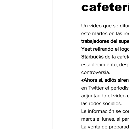
cafeter
Internacionales
Super Bowl 
Un video que se difu
este martes en las re
trabajadores del su
Yeet retirando el log
Starbucks
 de la cafet
establecimiento, des
controversia.
«Ahora sí, adiós sire
en Twitter el periodi
adjuntando el video 
las redes sociales.
La información se co
marca el lunes, al p
La venta de preparad