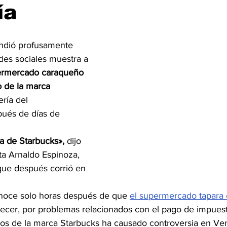
ía
2026
Copa Mundial de Fútbol de 2026
Cine y Plataformas 
ndió profusamente 
des sociales muestra a 
permercado caraqueño 
o de la marca 
ería del 
pués de días de 
na de Starbucks»,
 dijo 
sta Arnaldo Espinoza, 
que después corrió en 
noce solo horas después de que 
el supermercado tapara 
arecer, por problemas relacionados con el pago de impuest
os de la marca Starbucks ha causado controversia en Ve