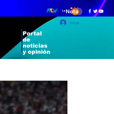
Iniciar sesión
Portal
de
noticias
y opinión