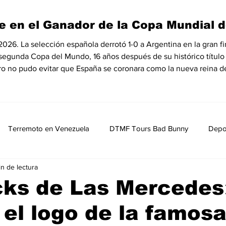
e en el Ganador de la Copa Mundial d
6. La selección española derrotó 1-0 a Argentina en la gran fin
 segunda Copa del Mundo, 16 años después de su histórico título
ro no pudo evitar que España se coronara como la nueva reina de
Terremoto en Venezuela
DTMF Tours Bad Bunny
Depo
in de lectura
Opinión
Política
Nacionales
Entretenimiento, Sh
cks de Las Mercedes
 el logo de la famos
MedioAmbiente
Nicolas Maduro Detenido
Historia