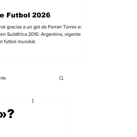
12 jul
1 min de lect
e Futbol 2026
Reportan la 
Venezuela.
al gracias a un gol de Ferran Torres en el
 en Sudáfrica 2010. Argentina, vigente
El carpintero venezola
l fútbol mundial.
presunta venta de urna
momento, las autoridad
destino de las ayudas 
rte
eynnis palacio
»?
a
Economía