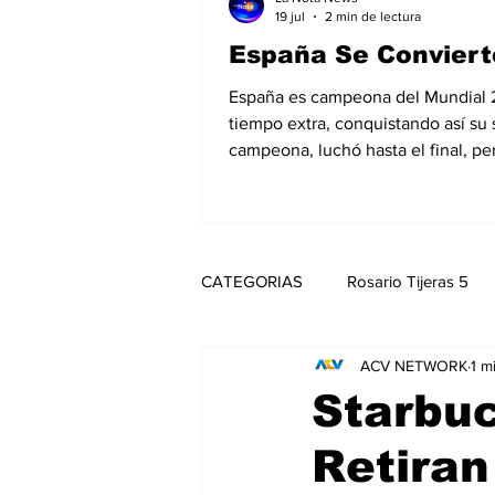
19 jul
2 min de lectura
España Se Conviert
España es campeona del Mundial 202
tiempo extra, conquistando así su
campeona, luchó hasta el final, pe
CATEGORIAS
Rosario Tijeras 5
ACV NETWORK
1 m
Trump Regresa a La Casa Blanca
Starbu
Retiran
Noticias
Entretenimiento