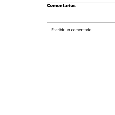
Comentarios
Escribir un comentario...
España Se Convierte en
el Ganador de la Copa
Mundial de Futbol 2026
Suscríbete a nuest