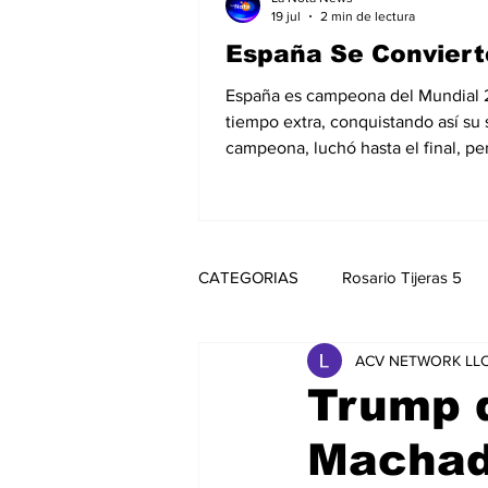
19 jul
2 min de lectura
España Se Conviert
España es campeona del Mundial 202
tiempo extra, conquistando así su
campeona, luchó hasta el final, pe
CATEGORIAS
Rosario Tijeras 5
ACV NETWORK LLC
Trump Regresa a La Casa Blanca
Trump 
Machad
Noticias
Entretenimiento