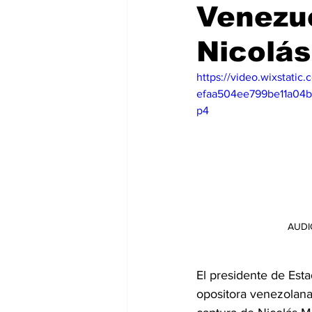
Venezue
Internacionales
Super Bowl 
Nicolá
https://video.wixstati
efaa504ee799be11a04b
p4
AUDI
El presidente de Est
opositora venezolana