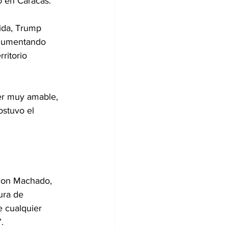
o en Caracas.
ida, Trump 
rgumentando 
ritorio 
er muy amable, 
ostuvo el 
con Machado, 
ura de 
e cualquier 
.