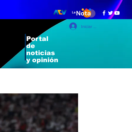
Iniciar sesión
Portal
de
noticias
y opinión