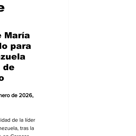
e
Digitales
 María 
o para 
zuela 
 de 
o
nero de 2026, 
dad de la líder 
zuela, tras la 