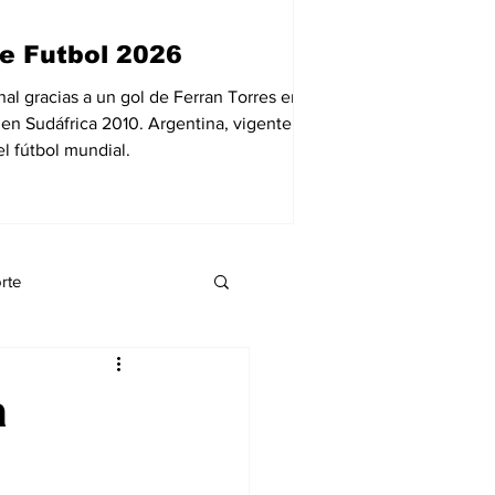
12 jul
1 min de lect
e Futbol 2026
Reportan la 
Venezuela.
al gracias a un gol de Ferran Torres en el
 en Sudáfrica 2010. Argentina, vigente
El carpintero venezola
l fútbol mundial.
presunta venta de urna
momento, las autoridad
destino de las ayudas 
rte
eynnis palacio
a
Economía