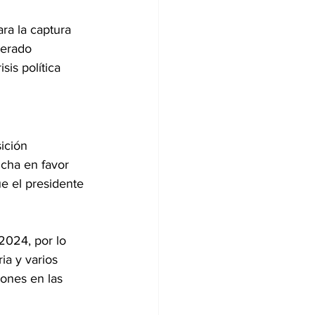
a la captura 
nerado 
is política 
ición 
cha en favor 
e el presidente 
2024, por lo 
a y varios 
ones en las 