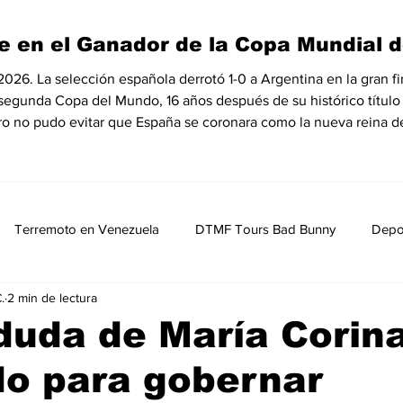
e en el Ganador de la Copa Mundial d
6. La selección española derrotó 1-0 a Argentina en la gran fin
 segunda Copa del Mundo, 16 años después de su histórico título
ro no pudo evitar que España se coronara como la nueva reina de
Terremoto en Venezuela
DTMF Tours Bad Bunny
Depo
.
2 min de lectura
Opinión
Política
Nacionales
Entretenimiento, Sh
duda de María Corin
o para gobernar
MedioAmbiente
Nicolas Maduro Detenido
Historia