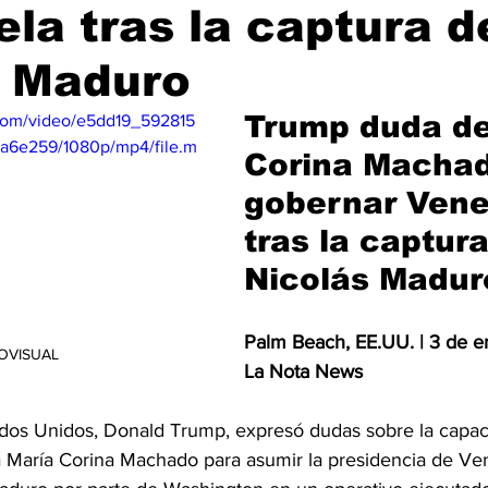
la tras la captura d
2026
Copa Mundial de Fútbol de 2026
Cine y Plataformas 
s Maduro
Trump duda de
c.com/video/e5dd19_592815
a6e259/1080p/mp4/file.m
Corina Machad
gobernar Vene
tras la captura
Nicolás Madur
Palm Beach, EE.UU. | 3 de e
OVISUAL
La Nota News
ados Unidos, Donald Trump, expresó dudas sobre la capaci
 María Corina Machado para asumir la presidencia de Vene