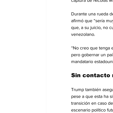
captura de Nicolás M
Durante una rueda de
afirmó que “sería mu
que, a su juicio, no c
venezolano.
“No creo que tenga e
pero gobernar un paí
mandatario estadouni
Sin contacto 
Trump también asegu
pese a que esta ha s
transición en caso de
escenario político f