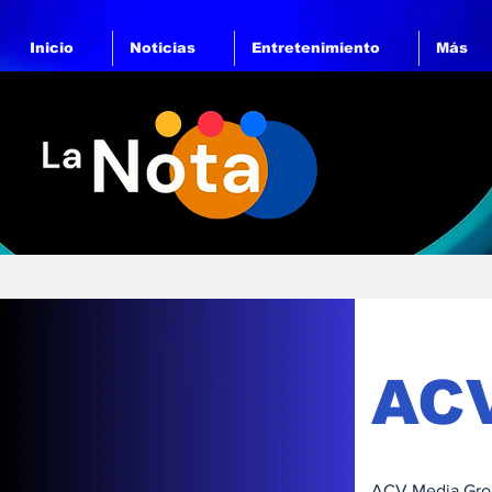
Inicio
Noticias
Entretenimiento
Más
AC
ACV Media Grou