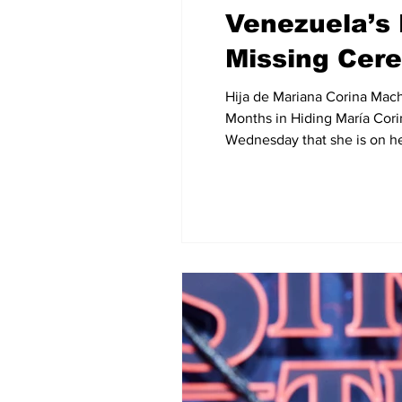
Venezuela’s 
Missing Cer
Hija de Mariana Corina Mac
Months in Hiding María Cori
Wednesday that she is on h
threatened to arrest her . I