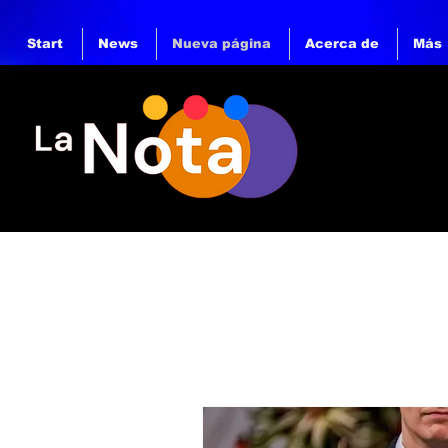
Start
News
Nueva página
Acerca de
Más