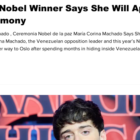
Nobel Winner Says She Will Ap
emony
hado , Ceremonia Nobel de la paz María Corina Machado Says Sh
na Machado, the Venezuelan opposition leader and this year’s N
er way to Oslo after spending months in hiding inside Venezuel
n a phone call with Jorgen Watne Frydnes, the chair of the Nobe