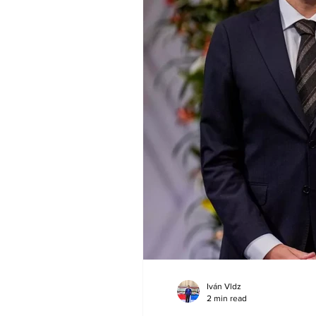
Iván Vldz
2 min read