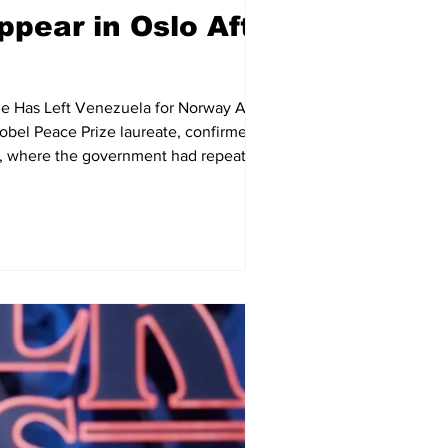
pear in Oslo After
e Has Left Venezuela for Norway After
obel Peace Prize laureate, confirmed
a, where the government had repeatedly
l Committee