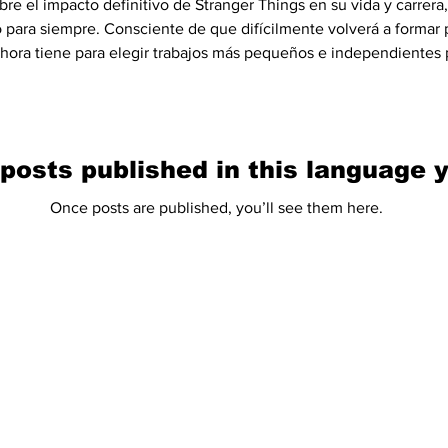
e el impacto definitivo de Stranger Things en su vida y carrera,
ara siempre. Consciente de que difícilmente volverá a formar p
 ahora tiene para elegir trabajos más pequeños e independientes p
ales sobre su crecimiento bajo el ojo público, su salida del ar
posts published in this language 
Once posts are published, you’ll see them here.
ewsletter