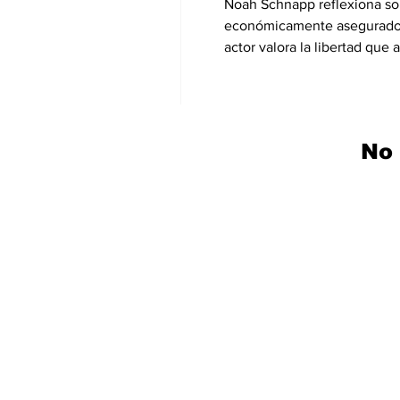
Noah Schnapp reflexiona sobr
económicamente asegurado p
actor valora la libertad que
comparte experiencias person
No 
Subscribe to our n