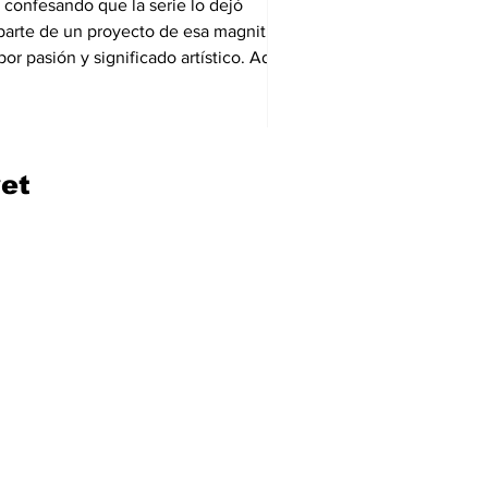
 confesando que la serie lo dejó
arte de un proyecto de esa magnitud, el
or pasión y significado artístico. Además,
yet
Start