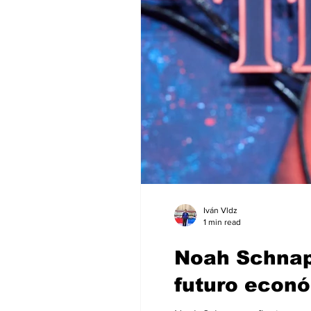
Iván Vldz
1 min read
Noah Schnapp
futuro econ