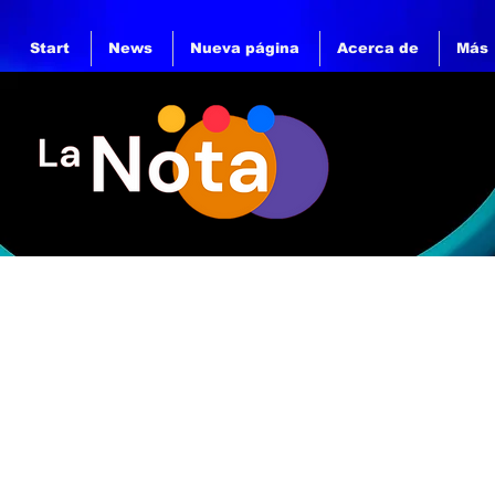
Start
News
Nueva página
Acerca de
Más