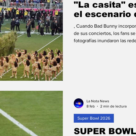
"La casita" 
el escenario
, Cuando Bad Bunny incorpor
de sus conciertos, los fans s
fotografías inundaron las red
comentaron y compartieron te
convirtió en uno de los ele
presentaciones: una estructur
despliegue de luces, pantall
trata simplemente de esceno
La Nota News
8 feb
2 min de lectura
Super Bowl 2026
SUPER BOWL