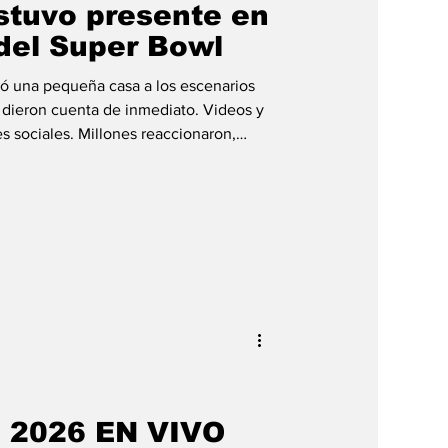
estuvo presente en
 del Super Bowl
ó una pequeña casa a los escenarios
e dieron cuenta de inmediato. Videos y
es sociales. Millones reaccionaron,
orías. En poco tiempo, La Casita se
mentos más emblemáticos de sus
a sencilla y familiar en medio de un
as y sonido. Pero para Bad Bunny no se
gr
 2026 EN VIVO