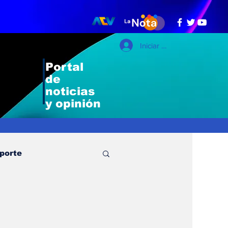
Iniciar sesión
Portal
de
noticias
y opinión
porte
, Sheynnis palacio