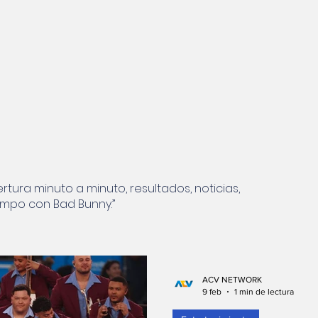
Ambiente
Nicolas Maduro Detenido
Historia
Copa Mundial de Fútbol de 2026
Cine y Plataform
ertura minuto a minuto, resultados, noticias,
empo con Bad Bunny.”
ACV NETWORK
9 feb
1 min de lectura