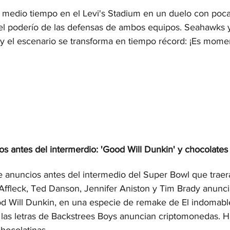
 medio tiempo en el Levi's Stadium en un duelo con poc
2026
Copa Mundial de Fútbol de 2026
Cine y Plataformas 
l poderío de las defensas de ambos equipos. Seahawks y 
r y el escenario se transforma en tiempo récord: ¡Es mom
os antes del intermerdio: 'Good Will Dunkin' y chocolates
e anuncios antes del intermedio del Super Bowl que trae
Affleck, Ted Danson, Jennifer Aniston y Tim Brady anunc
ood Will Dunkin, en una especie de remake de El indomable
las letras de Backstrees Boys anuncian criptomonedas. H