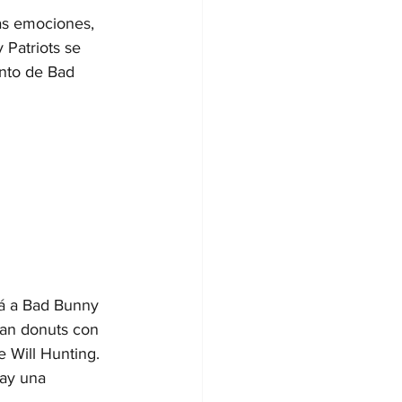
as emociones, 
Digitales
Patriots se 
ento de Bad 
rá a Bad Bunny 
ian donuts con 
 Will Hunting. 
ay una 