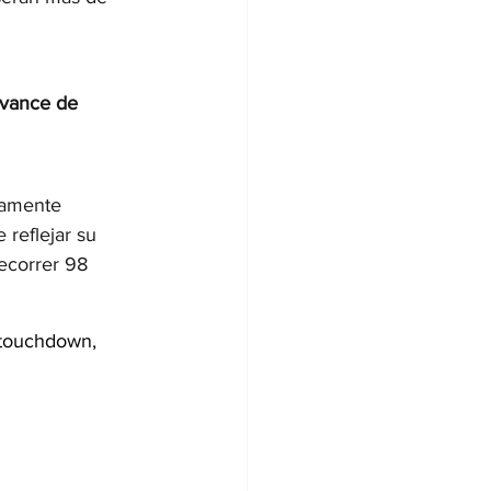
avance de 
tamente 
reflejar su 
ecorrer 98 
 touchdown, 