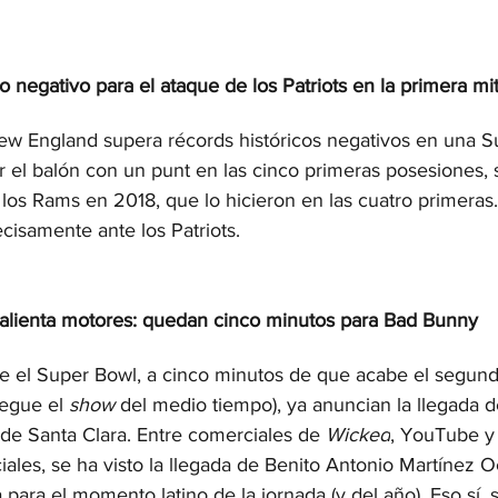
o negativo para el ataque de los Patriots en la primera mi
ew England supera récords históricos negativos en una Su
ar el balón con un punt en las cinco primeras posesiones,
los Rams en 2018, que lo hicieron en las cuatro primeras
ecisamente ante los Patriots.
calienta motores: quedan cinco minutos para Bad Bunny
e el Super Bowl, a cinco minutos de que acabe el segundo
legue el 
show 
del medio tiempo), ya anuncian la llegada 
 de Santa Clara. Entre comerciales de 
Wicked
, YouTube y 
les, se ha visto la llegada de Benito Antonio Martínez Oc
para el momento latino de la jornada (y del año). Eso sí,