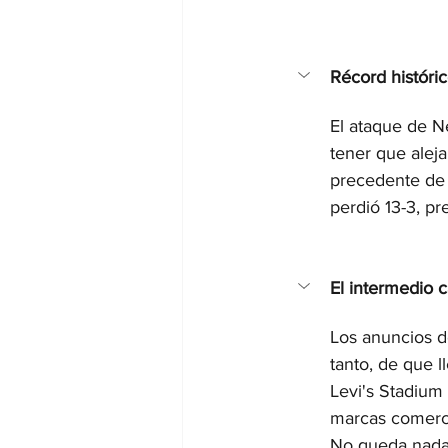
Récord históric
El ataque de N
tener que alej
precedente de 
perdió 13-3, pr
El intermedio 
Los anuncios d
tanto, de que l
Levi's Stadium
marcas comercia
No queda nada 