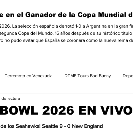
e en el Ganador de la Copa Mundial d
6. La selección española derrotó 1-0 a Argentina en la gran fin
 segunda Copa del Mundo, 16 años después de su histórico título
ro no pudo evitar que España se coronara como la nueva reina de
Terremoto en Venezuela
DTMF Tours Bad Bunny
Depo
 de lectura
Opinión
Política
Nacionales
Entretenimiento, Sh
BOWL 2026 EN VIVO
MedioAmbiente
Nicolas Maduro Detenido
Historia
de los Seahawks! Seattle 9 - 0 New England