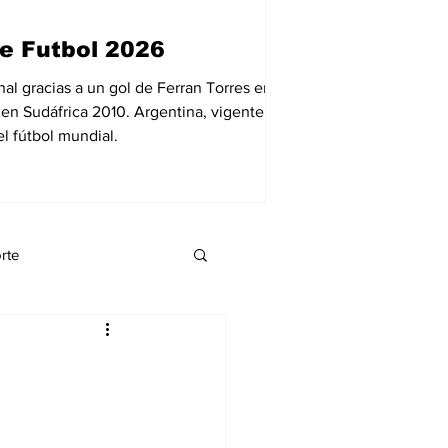
12 jul
1 min de lect
e Futbol 2026
Reportan la 
Venezuela.
al gracias a un gol de Ferran Torres en el
 en Sudáfrica 2010. Argentina, vigente
El carpintero venezola
l fútbol mundial.
presunta venta de urna
momento, las autoridad
destino de las ayudas 
rte
eynnis palacio
Economía