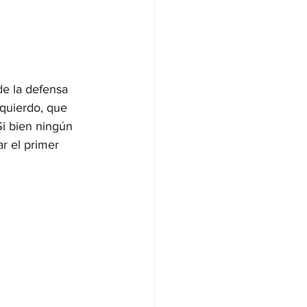
de la defensa 
zquierdo, que 
Si bien ningún 
r el primer 