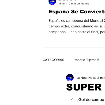
19 jul
2 min de lectura
España Se Conviert
España es campeona del Mundial 202
tiempo extra, conquistando así su
campeona, luchó hasta el final, pe
CATEGORIAS
Rosario Tijeras 5
La Nota News
2 min
Trump Regresa a La Casa Blanca
SUPER 
Noticias
Entretenimiento
¡Gol de campo 