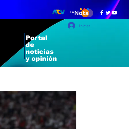
Iniciar sesión
Portal
de
noticias
y opinión