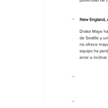
publicidad de c
New England, u
Drake Maye ha 
de Seattle y u
no ofrece mayo
equipo ha perdi
error e inclina