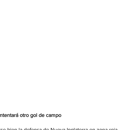
intentará otro gol de campo
se bien la defensa de Nueva Inglaterra en zona roja.