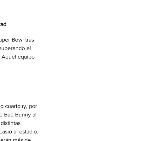
tad
per Bowl tras 
 superando el 
. Aquel equipo 
 cuarto (y, por 
de Bad Bunny al 
distintas 
asio al estadio. 
 serán más de 