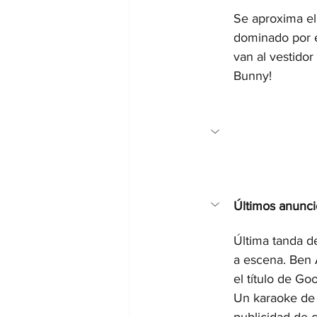
Se aproxima el
Internacionales
Super Bowl 
dominado por e
van al vestido
Bunny!
Últimos anunci
Última tanda d
a escena. Ben 
el título de G
Un karaoke de 