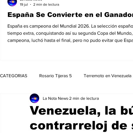
19 jul
2 min de lectura
España Se Convierte en el Ganador
España es campeona del Mundial 2026. La selección española d
tiempo extra, conquistando así su segunda Copa del Mundo, 1
campeona, luchó hasta el final, pero no pudo evitar que Esp
CATEGORIAS
Rosario Tijeras 5
Terremoto en Venezuela
La Nota News
2 min de lectura
Trump Regresa a La Casa Blanca
Opinión
Política
Venezuela, la 
contrarreloj de
Noticias
Entretenimiento
MedioAmbiente
Nico