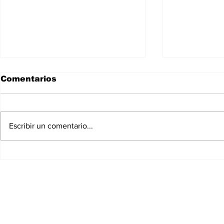
Comentarios
Escribir un comentario...
Reportan la presunta
590 muert
detención del
cuatro es
carpintero Guillermo
3.000 heri
Uzacanga en
terremoto
Venezuela.