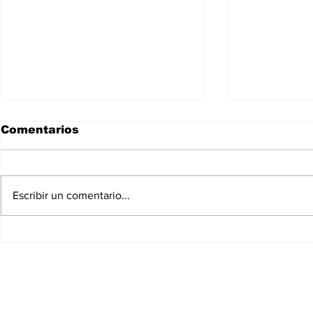
Comentarios
Escribir un comentario...
Dra. Acos
Cantantes Jey One y La
Perversa juntos en la
44.ª de la Parada
Dominicana de
Manhattan