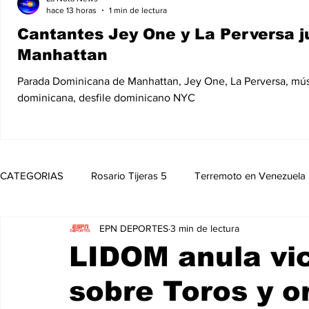
hace 13 horas
1 min de lectura
Cantantes Jey One y La Perversa j
Manhattan
Parada Dominicana de Manhattan, Jey One, La Perversa, mú
dominicana, desfile dominicano NYC
CATEGORIAS
Rosario Tijeras 5
Terremoto en Venezuela
EPN DEPORTES
3 min de lectura
Trump Regresa a La Casa Blanca
Opinión
Política
LIDOM anula vic
sobre Toros y o
Noticias
Entretenimiento
MedioAmbiente
Nico