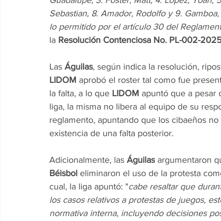
Guadalupe, 3. Foster, Matt, 4. Lopez, Yoan, 5. 
Sebastian, 8. Amador, Rodolfo y 9. Gamboa, J
lo permitido por el artículo 30 del Reglame
la
 Resolución Contenciosa No. PL-002-202
Las 
Águilas
, según indica la resolución, ripo
LIDOM 
aprobó el roster tal como fue prese
la falta, a lo que
 LIDOM
 apuntó que a pesar 
liga, la misma no libera al equipo de su resp
reglamento, apuntando que los cibaeños no po
existencia de una falta posterior.
Adicionalmente, las 
Águilas
 argumentaron qu
Béisbol 
eliminaron el uso de la protesta com
cual, la liga apuntó: "
cabe resaltar que durant
los casos relativos a protestas de juegos, es
normativa interna, incluyendo decisiones pos