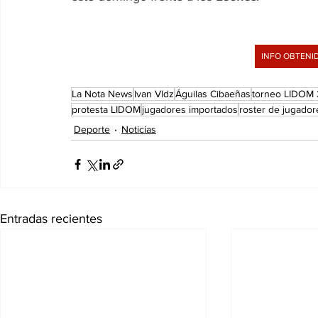
INFO OBTENID
La Nota News
Ivan Vldz
Águilas Cibaeñas
torneo LIDOM
protesta LIDOM
jugadores importados
roster de jugador
Deporte
Noticias
Entradas recientes