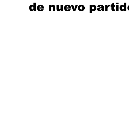
de nuevo partid
Internacionales
Super Bowl 2026
Copa Mundial de
Cine y Plataformas Digitales
Dra. Acosta Then