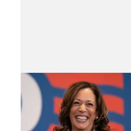
Entretenimiento, Sheynnis palacio
N
Nicolas Maduro Detenido
Historia
Super Bowl 2026
Copa Mundial de Fú
Dra. Acosta Then