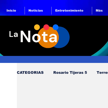
Inicio
Noticias
Entretenimiento
Más
CATEGORIAS
Rosario Tijeras 5
Terre
Deporte
Trump Regresa a La Casa B